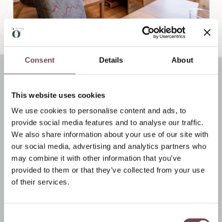
Consent
Details
About
Ihre Gesundheits-Extras:
This website uses cookies
We use cookies to personalise content and ads, to
ViscoPUR Gesundheitskissen in allen Zimmern
provide social media features and to analyse our traffic.
Das ergonomische Kissen passt sich individuell
We also share information about your use of our site with
an Kopf und Nacken an, unterstützt die
our social media, advertising and analytics partners who
Wirbelsäule und kann Verspannungen im
may combine it with other information that you’ve
Nackenbereich reduzieren.
provided to them or that they’ve collected from your use
Frisches Quellwasser aus Mariapfarr
of their services.
Klares Lungauer Bergwasser steht täglich frisch
auf Ihrem Zimmer bereit – belebend und
C
kraftspendend.