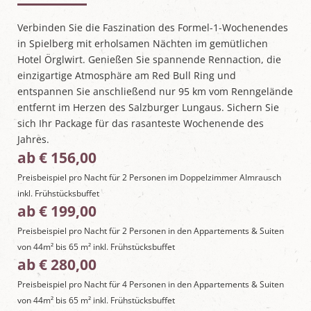
L
u
Verbinden Sie die Faszination des Formel-1-Wochenendes
n
in Spielberg mit erholsamen Nächten im gemütlichen
g
Hotel Örglwirt. Genießen Sie spannende Rennaction, die
a
u
einzigartige Atmosphäre am Red Bull Ring und
entspannen Sie anschließend nur 95 km vom Renngelände
entfernt im Herzen des Salzburger Lungaus. Sichern Sie
sich Ihr Package für das rasanteste Wochenende des
Jahres.
ab € 156,00
Preisbeispiel pro Nacht für 2 Personen im Doppelzimmer Almrausch
inkl. Frühstücksbuffet
ab € 199,00
Preisbeispiel pro Nacht für 2 Personen in den Appartements & Suiten
von 44m² bis 65 m² inkl. Frühstücksbuffet
ab € 280,00
Preisbeispiel pro Nacht für 4 Personen in den Appartements & Suiten
von 44m² bis 65 m² inkl. Frühstücksbuffet