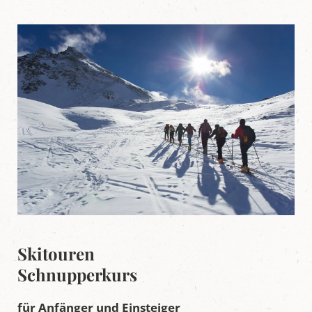
L
u
n
g
a
u
Skitouren
Schnupperkurs
für Anfänger und Einsteiger