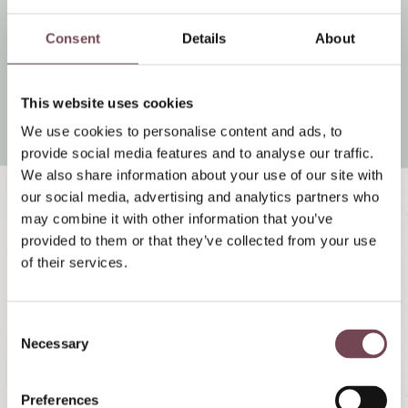
Felskarspitze) - Gspandlalm - Felskarspietze -
Weißeck-Südgrat
Consent
Details
About
Zur detaillierten Tourenbeschreibung »
This website uses cookies
We use cookies to personalise content and ads, to
provide social media features and to analyse our traffic.
We also share information about your use of our site with
our social media, advertising and analytics partners who
Jetzt anfragen
may combine it with other information that you’ve
provided to them or that they’ve collected from your use
of their services.
für Ihren Winterurlaub mit Skitour
Gerne beraten wir Sie bei der richtigen Auswahl
C
Necessary
Ihrer
Skitour im Salzburger Lungau
. Unsere
o
n
Wintersportregion
ist perfekt geeignet.
Skitouren
s
in den verschiedensten Schwierigkeitsgraden
Preferences