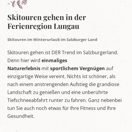
e
l
t
Skitouren gehen in der
i
n
Ferienregion Lungau
M
a
r
Skitouren im Winterurlaub im Salzburger Land
i
a
Skitouren gehen ist DER Trend im Salzburgerland.
p
f
Denn hier wird
einmaliges
a
Naturerlebnis
mit
sportlichem Vergnügen
auf
r
r
einzigartige Weise vereint. Nichts ist schöner, als
,
nach einem anstrengenden Aufstieg die grandiose
S
a
Landschaft zu genießen und eine unberührte
l
Tiefschneeabfahrt runter zu fahren. Ganz nebenbei
z
b
tun Sie auch noch etwas für Ihre Fitness und Ihre
u
Gesundheit.
r
g
e
r