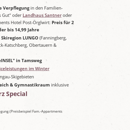
e Verpflegung
in den Familien-
s Gut" oder
Landhaus Santner
oder
ents Hotel Post-Örglwirt:
Preis für 2
er bis 14,99 Jahre
e Skiregion LUNGO
(Fanningberg,
ck-Katschberg, Obertauern &
deINSEL" in Tamsweg
viceleistungen im Winter
ngau-Skigebieten
eich & Gymnastikraum
inklusive
rz Special
legung (Preisbeispiel Fam.-Appartments