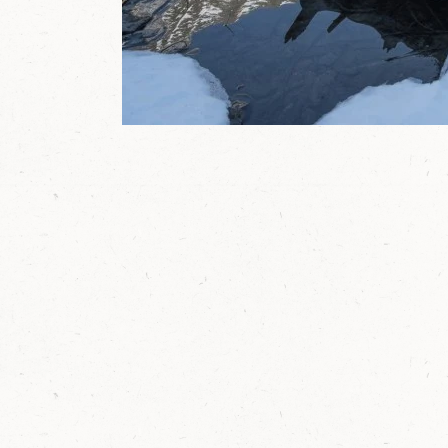
e
r
L
u
n
g
a
u