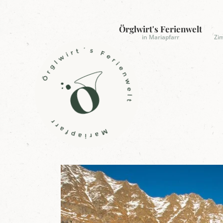
Örglwirt's Ferienwelt
in Mariapfarr
Zi
L
o
g
o
Ö
r
g
l
w
i
r
t
'
s
F
e
r
i
e
n