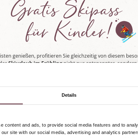
sten genießen, profitieren Sie gleichzeitig von diesem beson
der
Skiurlaub im Frühling
nicht nur entspannter, sonder
im Kauf eines 5-Tages-Skipasses eines Erwachse
fährt ein Kind kostenlos!
Details
Sonnenskilauf anfragen
e content and ads, to provide social media features and to analy
 our site with our social media, advertising and analytics partn