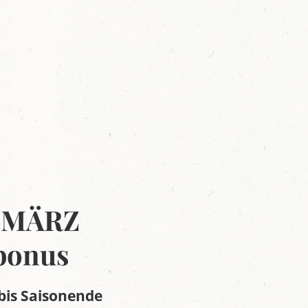
 MÄRZ
bonus
bis Saisonende