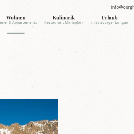
info@oergl
E
-
Wohnen
Kulinarik
Urlaub
mmer & Appartements
Restaurant Mariapfarr
im Salzburger Lungau
a
i
l
s
e
n
d
e
n