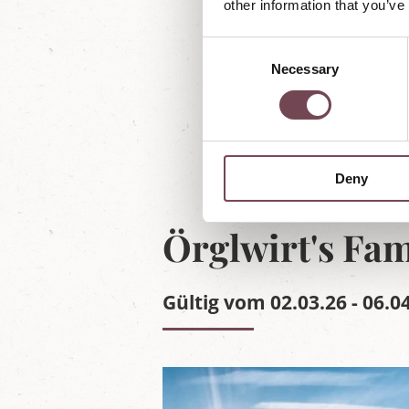
other information that you’ve
C
Necessary
o
n
s
e
n
Deny
t
S
e
Örglwirt's Fam
l
e
c
Gültig vom 02.03.26 - 06.0
t
i
o
n