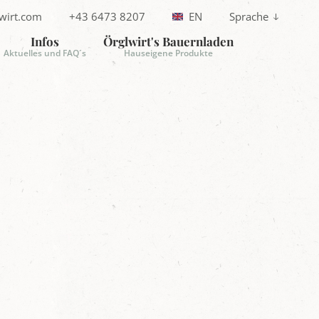
wirt.com
+43 6473 8207
EN
Sprache
T
e
Infos
Örglwirt's Bauernladen
M
l
Aktuelles und FAQ´s
Hauseigene Produkte
e
f
o
n