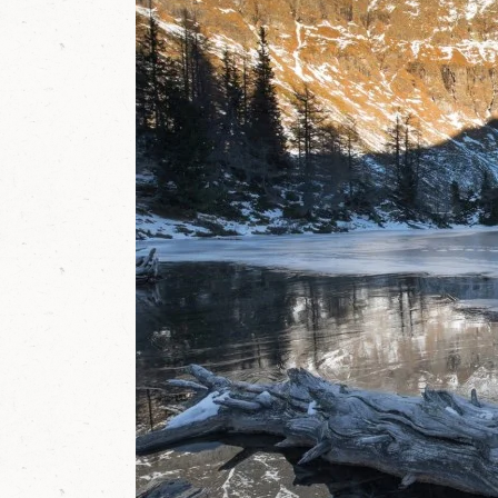
w
e
l
t
i
n
M
a
r
i
a
p
f
a
r
r
,
S
a
l
z
b
u
r
g