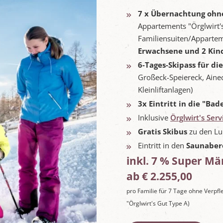
7 x Übernachtung ohn
Appartements "Örglwirt'
Familiensuiten/Appartem
Erwachsene und 2 Kind
6-Tages-Skipass für di
Großeck-Speiereck, Aine
Kleinliftanlagen)
3x Eintritt in die "Ba
Inklusive
Örglwirt's Ser
Gratis Skibus
zu den Lu
Eintritt in den
Saunaber
inkl. 7 % Super Mä
ab € 2.255,00
pro Familie für 7 Tage ohne Verpf
"Örglwirt's Gut Type A)