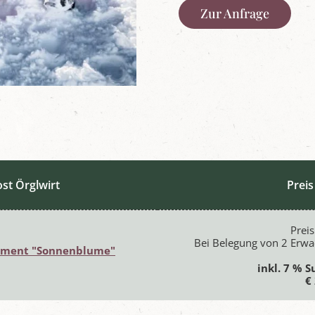
Zur Anfrage
ost Örglwirt
Preis
Preis
Bei Belegung von 2 Erwa
ement "Sonnenblume"
inkl. 7 % 
€