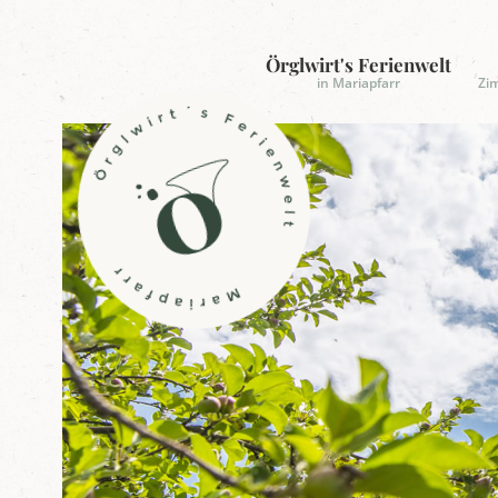
Örglwirt's Ferienwelt
in Mariapfarr
Zi
L
o
g
o
Ö
r
g
l
w
i
r
t
'
s
F
e
r
i
e
n