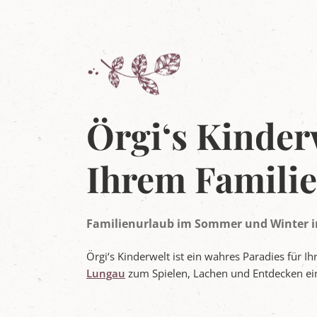
e
r
L
u
n
g
a
u
Örgi‘s Kinder
Ihrem Famili
Familienurlaub im Sommer und Winter i
Örgi‘s Kinderwelt ist ein wahres Paradies für Ih
Lungau
zum Spielen, Lachen und Entdecken ein