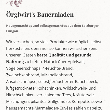
e
l
t
Örglwirt's Bauernladen
i
n
M
Hausgemachtes und selbstgemachtes aus dem Salzburger
a
Lungau
r
i
a
Wir versuchen, so viele Produkte wie möglich selbst
p
herzustellen, denn nur so können wir sicher sein,
f
a
unseren Gästen
beste Qualität und gesunde
r
Nahrung
zu bieten. Naturtrüber Apfelsaft,
r
,
Vogelbeerschnaps, 4-Früchte-Brand,
S
Zwetschkenbrand, Mirabellenbrand,
a
l
Ansatzschnäpse, selbstgeräucherter Bauchspeck,
z
luftgetrockneter Rohschinken, Wildschwein- und
b
u
Hirschschinken, verschiedene Tees, Kräutersalz-
r
g
Mischungen, pikantes Grillgemüse, Kompotte sowie
e
hausgemachte Marmeladen-Cuvées zählen dabei zu
r