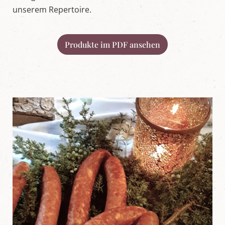
L
unserem Repertoire.
u
n
g
a
Produkte im PDF ansehen
u