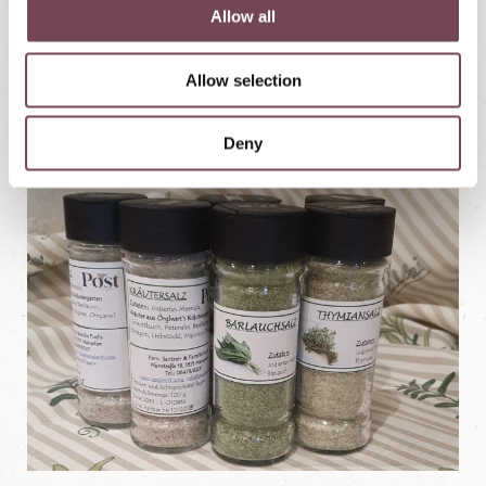
t
Allow all
i
o
Allow selection
n
Deny