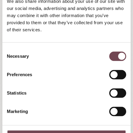
We also share information about your use of our site with
our social media, advertising and analytics partners who
may combine it with other information that you’ve
provided to them or that they’ve collected from your use
of their services.
C
Necessary
o
n
s
Preferences
e
n
t
Statistics
S
e
Marketing
l
e
c