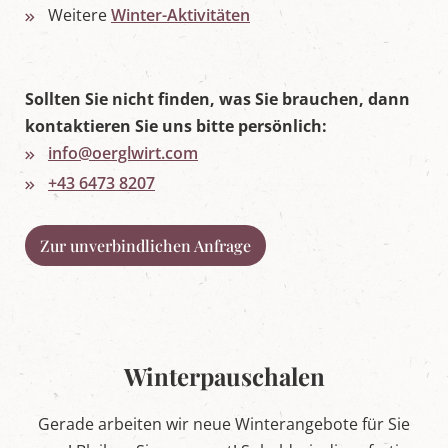
Weitere
Winter-Aktivitäten
L
u
n
g
a
Sollten Sie nicht finden, was Sie brauchen, dann
u
kontaktieren Sie uns bitte persönlich:
info@oerglwirt.com
+43 6473 8207
Zur unverbindlichen Anfrage
Winterpauschalen
Gerade arbeiten wir neue Winterangebote für Sie