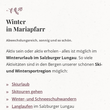
e
l
t
i
n
Winter
M
in Mariapfarr
a
r
i
a
Abwechslungsreich, sonnig und so schön.
p
f
Aktiv sein oder aktiv erholen - alles ist möglich im
a
Winterurlaub im Salzburger Lungau
. So viele
r
r
Aktivitäten sind in den Bergen unserer schönen
Ski-
,
S
und Wintersportregion
möglich:
a
l
z
Skiurlaub
b
Skitouren gehen
u
r
Winter- und Schneeschuhwandern
g
e
Langlaufen
im Salzburger Lungau
r