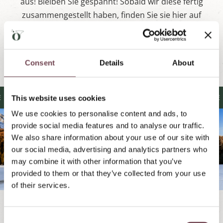
aus! Bleiben Sie gespannt! Sobald wir diese fertig
zusammengestellt haben, finden Sie sie hier auf
unserer Website.
Consent
Details
About
BIETE, ÜBER 300 PISTENKILOMETE
This website uses cookies
We use cookies to personalise content and ads, to
provide social media features and to analyse our traffic.
We also share information about your use of our site with
our social media, advertising and analytics partners who
may combine it with other information that you’ve
provided to them or that they’ve collected from your use
of their services.
C