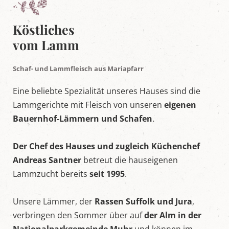
e
l
t
Köstliches
i
n
vom Lamm
M
a
r
Schaf- und Lammfleisch aus Mariapfarr
i
a
Eine beliebte Spezialität unseres Hauses sind die
p
f
Lammgerichte mit Fleisch von unseren
eigenen
a
Bauernhof-Lämmern und Schafen
.
r
r
,
Der Chef des Hauses und zugleich Küchenchef
S
a
Andreas Santner
betreut die hauseigenen
l
Lammzucht bereits
seit 1995
.
z
b
u
Unsere Lämmer, der
Rassen Suffolk und Jura
,
r
g
verbringen den Sommer über auf
der Alm in der
e
r