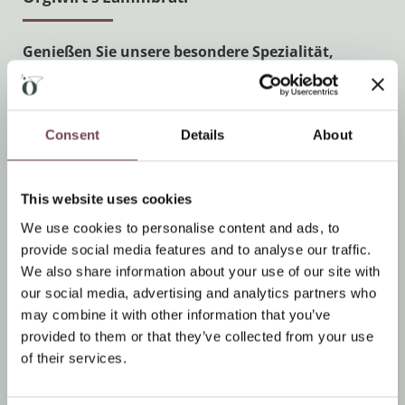
Genießen Sie unsere besondere Spezialität,
das Örglwirt’s Lammbratl sowie weitere
Köstlichkeiten von unseren eigenen Lämmern.
Consent
Details
About
Kommen Sie vorbei und überzeugen Sie sich selbst
von unserem feinen Fleisch und den herrlichen
Beilagen, die wir Ihnen dazu servieren. In
This website uses cookies
Kombination mit einem feinen Tropfen Wein aus
We use cookies to personalise content and ads, to
unserer feinsortierten Weinauswahl - perfekt! Was
provide social media features and to analyse our traffic.
will man mehr?
We also share information about your use of our site with
our social media, advertising and analytics partners who
may combine it with other information that you’ve
provided to them or that they’ve collected from your use
of their services.