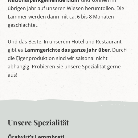
Nationalparkgemeinde Muhr
und können im
L
übrigen Jahr auf unseren Wiesen herumtollen. Die
u
n
Lämmer werden dann mit ca. 6 bis 8 Monaten
g
geschlachtet.
a
u
Und das Beste: In unserem Hotel und Restaurant
gibt es
Lammgerichte
das ganze Jahr über
. Durch
die Eigenproduktion sind wir saisonal nicht
abhängig. Probieren Sie unsere Spezialität gerne
aus!
Unsere Spezialität
Örglwirt’s Lammbratl