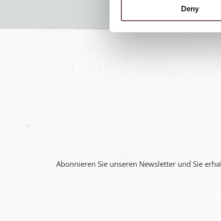
Deny
t
S
e
l
e
c
t
i
o
n
Abonnieren Sie unseren Newsletter und Sie erhal