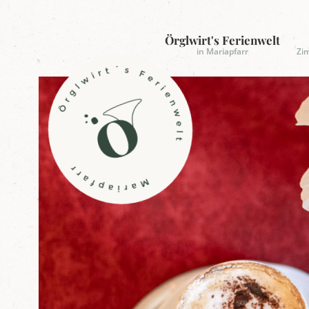
Örglwirt's Ferienwelt
in Mariapfarr
Zi
L
o
g
o
Ö
r
g
l
w
i
r
t
'
s
F
e
r
i
e
n