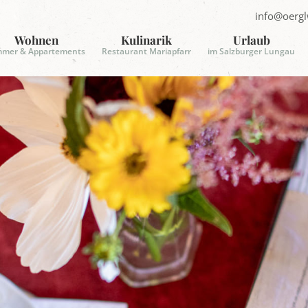
info@oergl
E
-
Wohnen
Kulinarik
Urlaub
mmer & Appartements
Restaurant Mariapfarr
im Salzburger Lungau
a
i
l
s
e
n
d
e
n