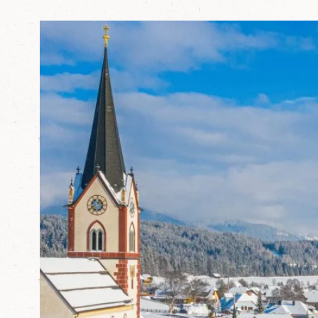
e
r
L
u
n
g
a
u