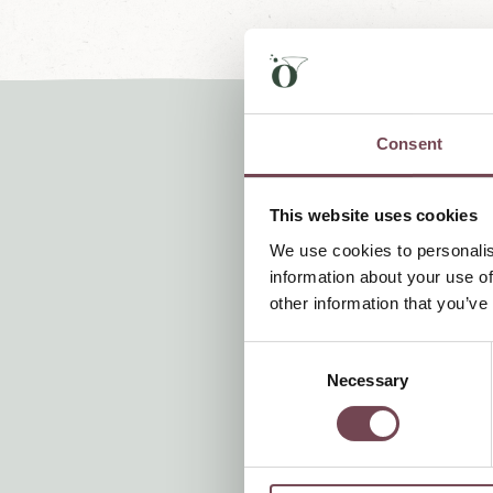
Consent
This website uses cookies
We use cookies to personalis
Sie 
information about your use of
unsere S
other information that you’ve
C
#oe
Necessary
o
n
s
e
n