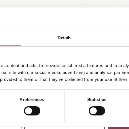
Details
Örglwirt auf Social Medi
e content and ads, to provide social media features and to analy
können es kaum erwarten? Dann besuchen Sie doch in der Zwische
 our site with our social media, advertising and analytics partn
ocial-Media-Accounts und holen Sie sich Eindrücke aus unserer Fe
 provided to them or that they’ve collected from your use of their
FOLGEN SIE UNS:
rglwirts_ferienwelt
#postörglwirt
#örglwirtsgut
#landhaussan
Preferences
Statistics