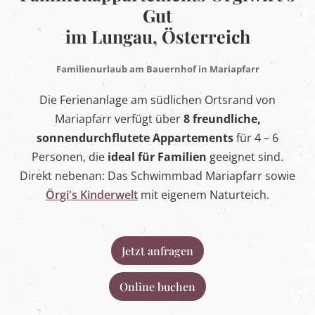
e
Gut
l
t
im Lungau, Österreich
i
n
M
Familienurlaub am Bauernhof in Mariapfarr
a
r
Die Ferienanlage am südlichen Ortsrand von
i
a
Mariapfarr verfügt über
8 freundliche,
p
sonnendurchflutete Appartements
für 4 – 6
f
a
Personen, die
ideal für Familien
geeignet sind.
r
Direkt nebenan: Das Schwimmbad Mariapfarr sowie
r
,
Örgi's Kinderwelt
mit eigenem Naturteich.
S
a
l
z
Jetzt anfragen
b
u
r
Online buchen
g
e
r