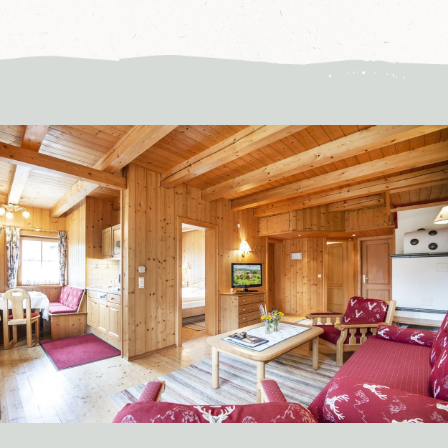
L
u
n
g
a
u