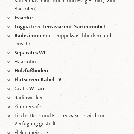
Kaffeemaschine, Koch- und Essgeschirr, Mini-
Backofen)
Essecke
Loggia
bzw.
Terrasse mit Gartenmöbel
Badezimmer
mit Doppelwaschbecken und
Dusche
Separates WC
Haarföhn
Holzfußboden
Flatscreen-Kabel-TV
Gratis
W-Lan
Radiowecker
Zimmersafe
Tisch-, Bett- und Frotteewäsche wird zur
Verfügung gestellt
Elektroheizung