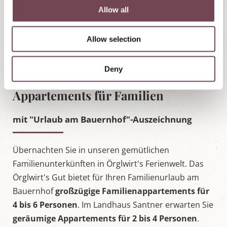
t
Allow all
i
o
Allow selection
n
Deny
Appartements für Familien
mit "Urlaub am Bauernhof"-Auszeichnung
Übernachten Sie in unseren gemütlichen
Familienunterkünften in Örglwirt's Ferienwelt. Das
Örglwirt's Gut bietet für Ihren Familienurlaub am
Bauernhof
großzügige Familienappartements für
4 bis 6 Personen
. Im Landhaus Santner erwarten Sie
geräumige Appartements für 2 bis 4 Personen
.