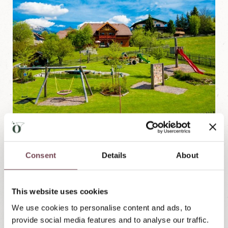
Örgi's Kinderwelt
Consent
Details
About
mit Erlebnis-Spielplatz & Schwimmteich
This website uses cookies
In Örgi's Kinderwelt erwartet kleine Abenteurer im
We use cookies to personalise content and ads, to
Familienurlaub ein
1000 m² großer
provide social media features and to analyse our traffic.
Erlebnisspielplatz
mit Kletterwand, Korbschaukel,