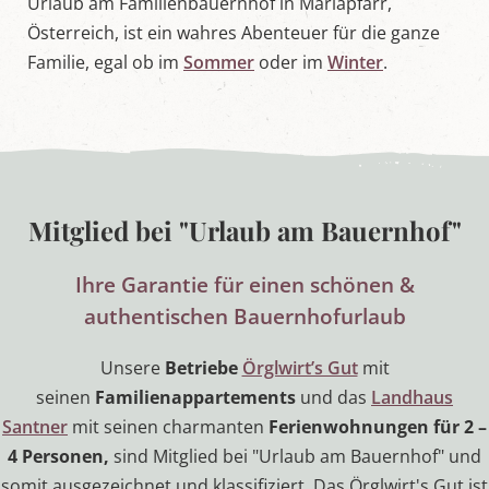
Urlaub am Familienbauernhof in Mariapfarr,
L
Österreich, ist ein wahres Abenteuer für die ganze
u
n
Familie, egal ob im
Sommer
oder im
Winter
.
g
a
u
Mitglied bei "Urlaub am Bauernhof"
Ihre Garantie für einen schönen &
authentischen Bauernhofurlaub
Unsere
Betriebe
Örglwirt’s Gut
mit
seinen
Familienappartements
und das
Landhaus
Santner
mit seinen charmanten
Ferienwohnungen für 2 –
4 Personen,
sind Mitglied bei "Urlaub am Bauernhof" und
somit ausgezeichnet und klassifiziert. Das Örglwirt's Gut ist