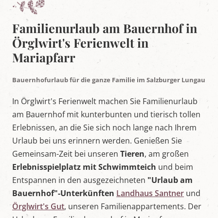
e
l
t
Familienurlaub am Bauernhof in
i
n
Örglwirt's Ferienwelt in
M
Mariapfarr
a
r
i
a
Bauernhofurlaub für die ganze Familie im Salzburger Lungau
p
f
In Örglwirt's Ferienwelt machen Sie Familienurlaub
a
am Bauernhof mit kunterbunten und tierisch tollen
r
r
Erlebnissen, an die Sie sich noch lange nach Ihrem
,
S
Urlaub bei uns erinnern werden. Genießen Sie
a
Gemeinsam-Zeit bei unseren
Tieren
, am großen
l
z
Erlebnisspielplatz mit Schwimmteich
und beim
b
Entspannen in den ausgezeichneten
"Urlaub am
u
r
Bauernhof"-Unterkünften
Landhaus Santner
und
g
Örglwirt's Gut
, unseren Familienappartements. Der
e
r