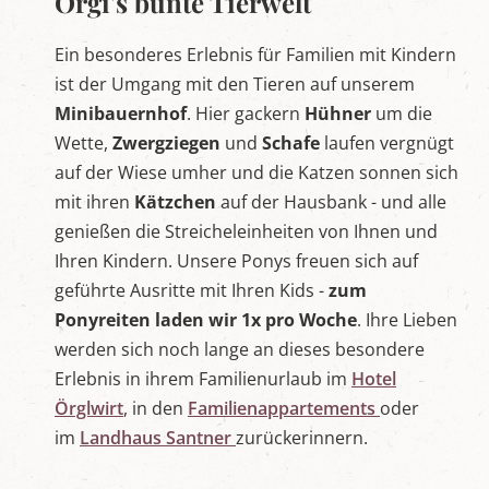
Örgi's bunte Tierwelt
Ein besonderes Erlebnis für Familien mit Kindern
ist der Umgang mit den Tieren auf unserem
Minibauernhof
. Hier gackern
Hühner
um die
Wette,
Zwergziegen
und
Schafe
laufen vergnügt
auf der Wiese umher und die Katzen sonnen sich
mit ihren
Kätzchen
auf der Hausbank - und alle
genießen die Streicheleinheiten von Ihnen und
Ihren Kindern. Unsere Ponys freuen sich auf
geführte Ausritte mit Ihren Kids -
zum
Ponyreiten laden wir 1x pro Woche
. Ihre Lieben
werden sich noch lange an dieses besondere
Erlebnis in ihrem Familienurlaub im
Hotel
Örglwirt
, in den
Familienappartements
oder
im
Landhaus Santner
zurückerinnern.