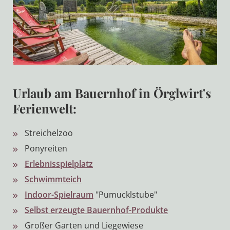
Urlaub am Bauernhof in Örglwirt's
Ferienwelt:
Streichelzoo
Ponyreiten
Erlebnisspielplatz
Schwimmteich
Indoor-Spielraum
"Pumucklstube"
Selbst erzeugte Bauernhof-Produkte
Großer Garten und Liegewiese