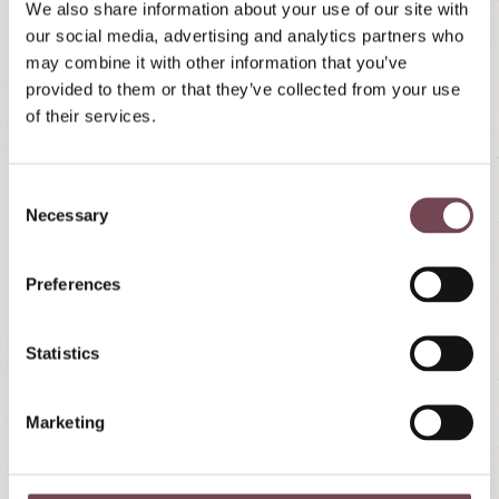
We also share information about your use of our site with
Kinderwippschaukel, Bergwerk, Trampolin und
our social media, advertising and analytics partners who
vielem mehr zum Spielen, Lachen und neue Freunde
may combine it with other information that you’ve
kennenlernen. Wasserspaß gibt's in unserem
provided to them or that they’ve collected from your use
eigenen Schwimmteich mit großer Liegewiese zum
of their services.
Entspannen.
C
Mehr erfahren
Necessary
o
n
s
Preferences
e
n
t
Statistics
S
e
Marketing
l
e
c