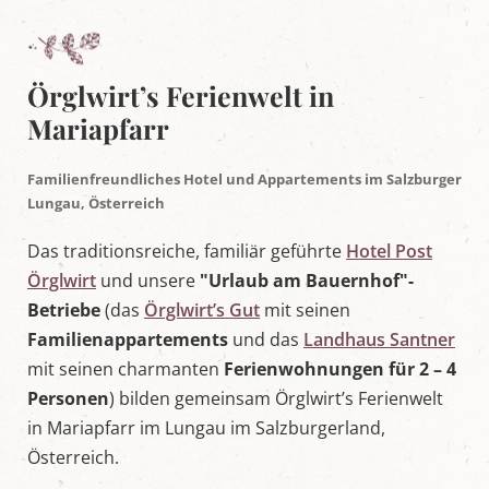
e
l
t
i
n
Örglwirt’s Ferienwelt in
M
Mariapfarr
a
r
i
a
Familienfreundliches Hotel und Appartements im Salzburger
p
Lungau, Österreich
f
a
Das traditionsreiche, familiär geführte
Hotel Post
r
r
Örglwirt
und unsere
"Urlaub am Bauernhof"-
,
Betriebe
(das
Örglwirt’s Gut
mit seinen
S
a
Familienappartements
und das
Landhaus Santner
l
mit seinen charmanten
Ferienwohnungen für 2 – 4
z
b
Personen
) bilden gemeinsam Örglwirt’s Ferienwelt
u
in Mariapfarr im Lungau im Salzburgerland,
r
g
Österreich.
e
r