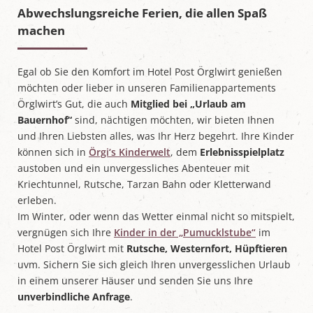
Abwechslungsreiche Ferien, die allen Spaß
machen
Egal ob Sie den Komfort im Hotel Post Örglwirt genießen
möchten oder lieber in unseren Familienappartements
Örglwirt’s Gut, die auch
Mitglied bei „Urlaub am
Bauernhof“
sind, nächtigen möchten, wir bieten Ihnen
und Ihren Liebsten alles, was Ihr Herz begehrt. Ihre Kinder
können sich in
Örgi‘s Kinderwelt
, dem
Erlebnisspielplatz
austoben und ein unvergessliches Abenteuer mit
Kriechtunnel, Rutsche, Tarzan Bahn oder Kletterwand
erleben.
Im Winter, oder wenn das Wetter einmal nicht so mitspielt,
vergnügen sich Ihre
Kinder in der „Pumucklstube“
im
Hotel Post Örglwirt mit
Rutsche, Westernfort, Hüpftieren
uvm. Sichern Sie sich gleich Ihren unvergesslichen Urlaub
in einem unserer Häuser und senden Sie uns Ihre
unverbindliche Anfrage
.