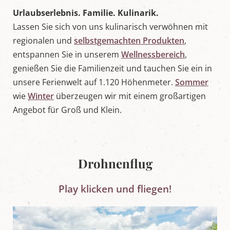
L
Urlaubserlebnis. Familie. Kulinarik.
u
Lassen
Sie sich von uns
kulinarisch verwöhnen mit
n
g
regionalen und
selbstgemachten Produkten
,
a
u
entspannen Sie in unserem
Wellnessbereich
,
genießen Sie die Familienzeit und tauchen Sie ein in
unsere Ferienwelt auf 1.120 Höhenmeter.
Sommer
wie
Winter
überzeugen wir mit einem großartigen
Angebot für Groß und Klein.
Drohnenflug
Play klicken und fliegen!