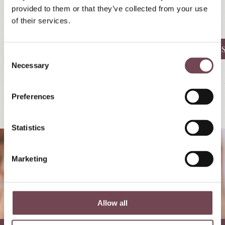
provided to them or that they’ve collected from your use
of their services.
Familienappartements Örglwirt´s Gut
Ferienwohnungen Landhaus S
C
Necessary
o
n
s
Preferences
e
n
t
Statistics
S
e
Marketing
l
e
c
t
Allow all
i
o