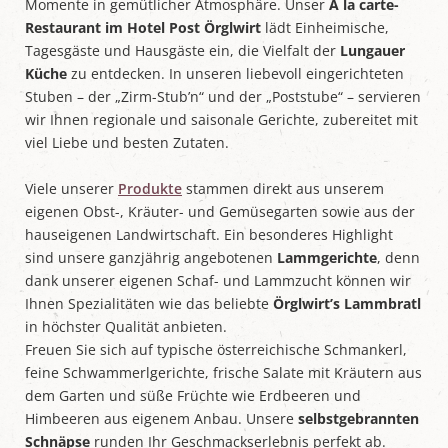
Momente in gemütlicher Atmosphäre. Unser
À la carte-
Restaurant im Hotel Post Örglwirt
lädt Einheimische,
Tagesgäste und Hausgäste ein, die Vielfalt der
Lungauer
Küche
zu entdecken. In unseren liebevoll eingerichteten
Stuben – der „Zirm-Stub’n“ und der „Poststube“ – servieren
wir Ihnen regionale und saisonale Gerichte, zubereitet mit
viel Liebe und besten Zutaten.
Viele unserer
Produkte
stammen direkt aus unserem
eigenen Obst-, Kräuter- und Gemüsegarten sowie aus der
hauseigenen Landwirtschaft. Ein besonderes Highlight
sind unsere ganzjährig angebotenen
Lammgerichte
, denn
dank unserer eigenen Schaf- und Lammzucht können wir
Ihnen Spezialitäten wie das beliebte
Örglwirt’s Lammbratl
in höchster Qualität anbieten.
Freuen Sie sich auf typische österreichische Schmankerl,
feine Schwammerlgerichte, frische Salate mit Kräutern aus
dem Garten und süße Früchte wie Erdbeeren und
Himbeeren aus eigenem Anbau. Unsere
selbstgebrannten
Schnäpse
runden Ihr Geschmackserlebnis perfekt ab.