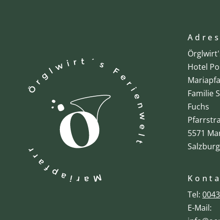
Adre
Örglwirt
Hotel Po
Mariapfa
Familie 
Fuchs
Pfarrstr
5571 Mar
Salzburg
Kont
Tel:
0043
E-Mail: