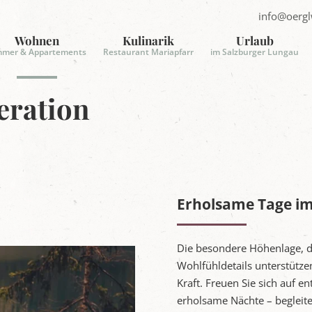
info@oergl
E
-
Wohnen
Kulinarik
Urlaub
mmer & Appartements
Restaurant Mariapfarr
im Salzburger Lungau
a
i
l
eration
s
e
n
d
e
n
Erholsame Tage i
Die besondere Höhenlage, da
Wohlfühldetails unterstütz
Kraft. Freuen Sie sich auf 
erholsame Nächte – begleite