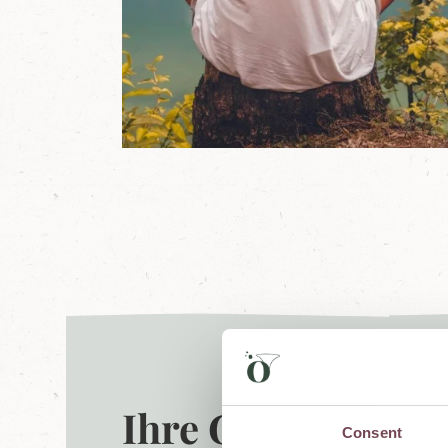
e
r
L
u
n
g
a
u
Ihre Gesundheits
Consent