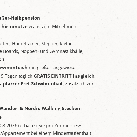
ießer-Halbpension
chirmmütze
gratis zum Mitnehmen
tten, Hometrainer, Stepper, kleine-
ce Boards, Noppen- und Gymnastikbälle,
en
chwimmteich
mit großer Liegewiese
 5 Tagen täglich
GRATIS EINTRITT ins gleich
apfarrer Frei-Schwimmbad
, zusätzlich zur
Wander- & Nordic-Walking-Stöcken
e
8.2026) erhalten Sie pro Zimmer bzw.
te/Appartement bei einem Mindestaufenthalt