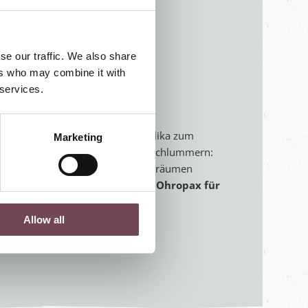
se our traffic. We also share
wirt’s Schlafgut-Konzept:
ers who may combine it with
 services.
nd
uten Schlaf
efschlaf: Bei uns gehört die Basilika zum
Marketing
Ortes. Für alle, die lieber weiterschlummern:
r alle, die noch ein wenig länger träumen
ner Örglwirt's Schlafhelfer bereit:
Ohropax für
laf
Allow all