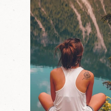
w
e
l
t
i
n
M
a
r
i
a
p
f
a
r
r
,
S
a
l
z
b
u
r
g