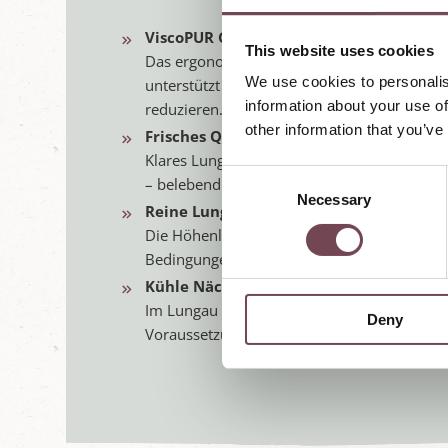
ViscoPUR Gesundheitskissen in allen Z
This website uses cookies
Das ergonomische Kissen passt sich individ
We use cookies to personalis
unterstützt die Wirbelsäule und kann Vers
information about your use of
reduzieren.
other information that you’ve
Frisches Quellwasser aus Mariapfarr
Klares Lungauer Bergwasser steht täglich fr
C
– belebend und kraftspendend.
Necessary
o
Reine Lungauer Bergluft
n
Die Höhenlage und die klare Luft im Lungau
s
Bedingungen zum Durchatmen und Regener
e
Kühle Nächte für besseren Schlaf
n
Im Lungau sinken die Temperaturen nachts d
Deny
t
Voraussetzungen für einen tiefen und erhol
S
e
l
e
c