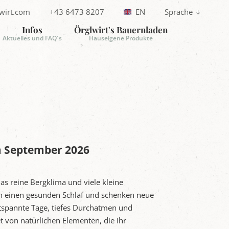
wirt.com
+43 6473 8207
EN
Sprache
T
e
Infos
Örglwirt's Bauernladen
M
l
Aktuelles und FAQ´s
Hauseigene Produkte
e
f
o
n
m September 2026
s reine Bergklima und viele kleine
en einen gesunden Schlaf und schenken neue
entspannte Tage, tiefes Durchatmen und
t von natürlichen Elementen, die Ihr