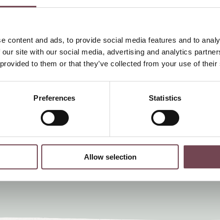
immern
NEU seit Sommer 2026:
uell an Kopf und Nacken an,
e content and ads, to provide social media features and to analy
pannungen im Nackenbereich
„Schlafgut-Set“ nach Örgl
 our site with our social media, advertising and analytics partn
 provided to them or that they’ve collected from your use of their
Kräutertee
für den Abe
isch auf Ihrem Zimmer bereit
Kleine
Schlafkarte
für g
Zwischen Tradition und Ti
Preferences
Statistics
Guten-Morgen-Ritual des 
 schaffen ideale
wir haben vorgesorgt. Fü
ieren.
möchten, liegt unser klei
einen ungestörten Sch
eutlich ab – ideale
Allow selection
samen Schlaf.