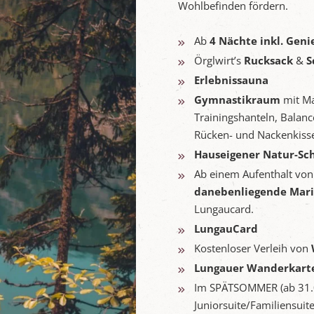
Wohlbefinden fördern.
Ab
4 Nächte inkl. Gen
Örglwirt’s
Rucksack
&
S
Erlebnissauna
Gymnastikraum
mit Ma
Trainingshanteln, Balan
Rücken- und Nackenkiss
Hauseigener Natur-S
Ab einem Aufenthalt von
danebenliegende Mari
Lungaucard.
LungauCard
Kostenloser Verleih von
Lungauer Wanderkart
Im SPÄTSOMMER (ab 31.0
Juniorsuite/Familiensui