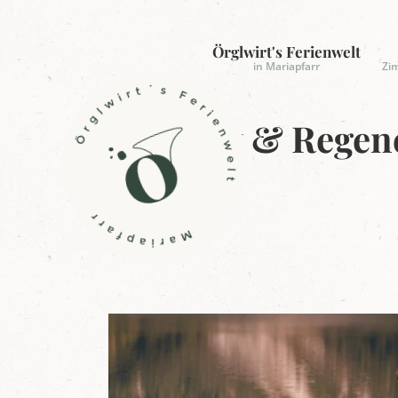
Örglwirt's Ferienwelt
in Mariapfarr
Zi
L
o
Bergluft & Regen
g
o
Ö
r
31.08. – 11.10.2026
g
l
w
i
r
t
'
s
F
e
r
i
e
n